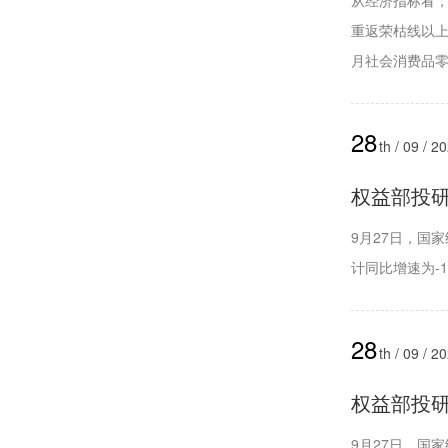
从经济指标看，
重返荣枯线以上
月社会消费品零售
28
th / 09 / 2
权益部投研周
9月27日，国
计同比增速为-11
28
th / 09 / 2
权益部投研周
9月27日，国