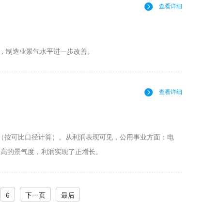
查看详细
00%，制造业景气水平进一步改善。
查看详细
百分点（按可比口径计算）。从利润表现可见，公用事业方面：电
较高的景气度，利润实现了正增长。
6
下一页
最后